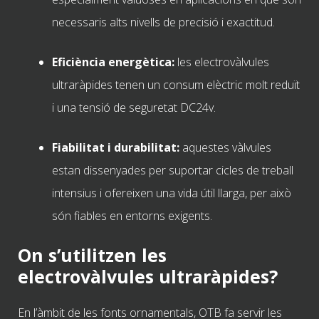
necessaris alts nivells de precisió i exactitud.
Eficiència energètica:
les electrovàlvules
ultraràpides tenen un consum elèctric molt reduït
i una tensió de seguretat DC24v.
Fiabilitat i durabilitat:
aquestes vàlvules
estan dissenyades per suportar cicles de treball
intensius i ofereixen una vida útil llarga, per això
són fiables en entorns exigents.
On s’utilitzen les
electrovàlvules ultraràpides?
En l’àmbit de les fonts ornamentals, OTB fa servir les