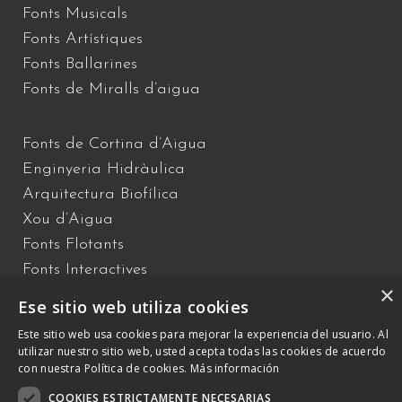
Fonts Musicals
Fonts Artístiques
Fonts Ballarines
Fonts de Miralls d’aigua
Fonts de Cortina d’Aigua
Enginyeria Hidràulica
Arquitectura Biofílica
Xou d’Aigua
Fonts Flotants
Fonts Interactives
×
Ese sitio web utiliza cookies
Este sitio web usa cookies para mejorar la experiencia del usuario. Al
C/ Vallès 2 – 08940 – Cornellà de Llobregat, Barcelona –
+34 934
utilizar nuestro sitio web, usted acepta todas las cookies de acuerdo
809 150 –
otb@comsa.com
– Copyright ® 2023 –
con nuestra Política de cookies.
Más información
otbwaterdesign.com – Tots els drets reservats.
COOKIES ESTRICTAMENTE NECESARIAS