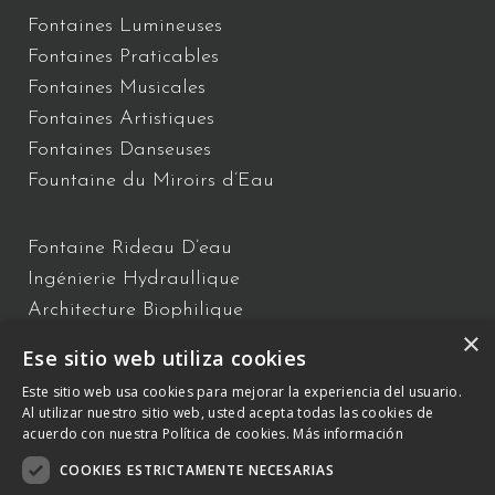
Fontaines Lumineuses
Fontaines Praticables
Fontaines Musicales
Fontaines Artistiques
Fontaines Danseuses
Fountaine du Miroirs d’Eau
Fontaine Rideau D’eau
Ingénierie Hydraullique
Architecture Biophilique
×
Spectacle d’Eau
Ese sitio web utiliza cookies
Fontaines Flottantes
Este sitio web usa cookies para mejorar la experiencia del usuario.
Fontaines Interactives
Al utilizar nuestro sitio web, usted acepta todas las cookies de
acuerdo con nuestra Política de cookies.
Más información
COOKIES ESTRICTAMENTE NECESARIAS
145, Rue Gustave Eiffel
01630 Saint-Genis-Pouilly
– +33 627 73