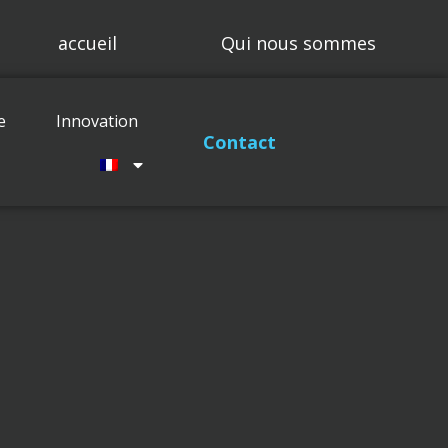
accueil
Qui nous sommes
Compétences
Projets
e
Innovation
Maintenance
Innovation
Contact