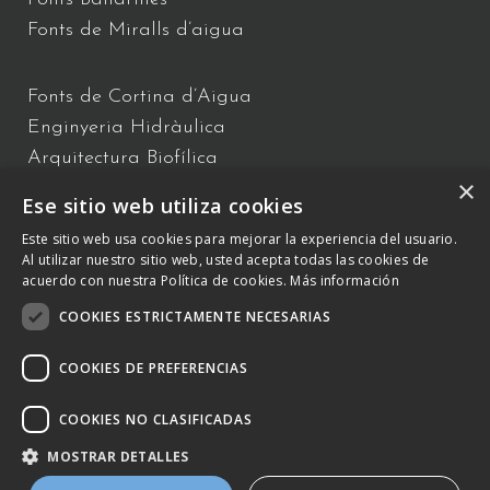
Fonts de Miralls d’aigua
Fonts de Cortina d’Aigua
Enginyeria Hidràulica
Arquitectura Biofílica
×
Xou d’Aigua
Ese sitio web utiliza cookies
Fonts Flotants
Este sitio web usa cookies para mejorar la experiencia del usuario.
Fonts Interactives
Al utilizar nuestro sitio web, usted acepta todas las cookies de
acuerdo con nuestra Política de cookies.
Más información
COOKIES ESTRICTAMENTE NECESARIAS
C/ Vallès 2 – 08940 – Cornellà de Llobregat, Barcelona –
+34 934
809 150 –
otb@comsa.com
– Copyright ® 2023 –
COOKIES DE PREFERENCIAS
otbwaterdesign.com – Tots els drets reservats.
COOKIES NO CLASIFICADAS
Política de Cookies
MOSTRAR DETALLES
Avís Legal i Política del Sistema integrat de