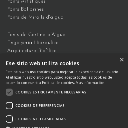
Fonts Artístiques
Fonts Ballarines
Fonts de Miralls d’aigua
Fonts de Cortina d’Aigua
Enginyeria Hidràulica
Arquitectura Biofílica
×
Xou d’Aigua
Ese sitio web utiliza cookies
Fonts Flotants
Este sitio web usa cookies para mejorar la experiencia del usuario.
Fonts Interactives
Al utilizar nuestro sitio web, usted acepta todas las cookies de
acuerdo con nuestra Política de cookies.
Más información
COOKIES ESTRICTAMENTE NECESARIAS
C/ Vallès 2 – 08940 – Cornellà de Llobregat, Barcelona –
+34 934
809 150 –
otb@comsa.com
– Copyright ® 2023 –
COOKIES DE PREFERENCIAS
otbwaterdesign.com – Tots els drets reservats.
COOKIES NO CLASIFICADAS
Política de Cookies