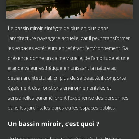
Le bassin miroir s
’
intègre de plus en plus dans
l
’
architecture paysagère actuelle, car il peut transformer
les espaces extérieurs en reflétant l
’
environnement. Sa
présence donne un calme visuelle, de l
’
amplitude et une
grande valeur esthétique en unissant la nature au
design architectural. En plus de sa beauté, il comporte
également des fonctions environnementales et
sensorielles qui améliorent l
’
expérience des personnes
dans les jardins, les parcs ou les espaces publics.
Un bassin miroir, c
’
est quoi ?
Un bassin miroir est un miroir d’eau, c’est-à-dire une