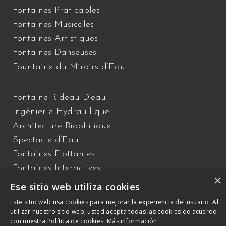
Fontaines Praticables
Fontaines Musicales
Fontaines Artistiques
Fontaines Danseuses
Fountaine du Miroirs d’Eau
Fontaine Rideau D’eau
Ingénierie Hydraullique
Architecture Biophilique
Spectacle d’Eau
Fontaines Flottantes
Fontaines Interactives
×
Ese sitio web utiliza cookies
Este sitio web usa cookies para mejorar la experiencia del usuario. Al
145, Rue Gustave Eiffel
01630 Saint-Genis-Pouilly
– +33 627 73
utilizar nuestro sitio web, usted acepta todas las cookies de acuerdo
34 01 –
otb@comsa.com
–
con nuestra Política de cookies.
Más información