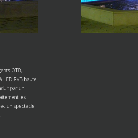
igents OTB,
s à LED RVB haute
duit par un
aitement les
vec un spectacle
.