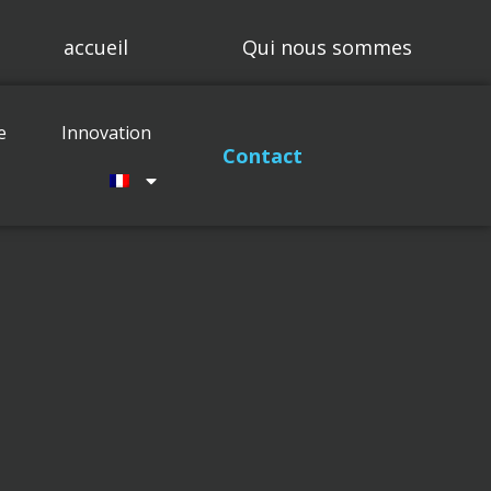
accueil
Qui nous sommes
Compétences
Projets
e
Innovation
Maintenance
Innovation
Contact