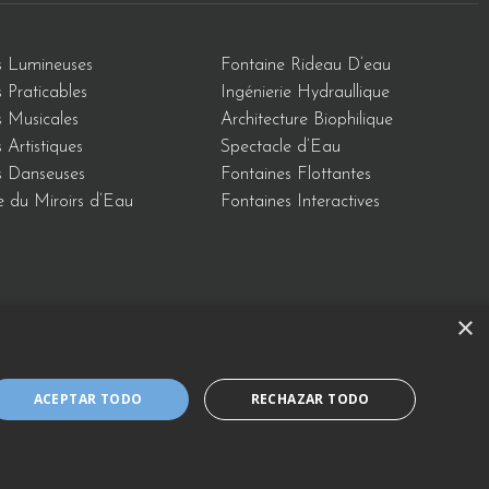
s Lumineuses
Fontaine Rideau D’eau
 Praticables
Ingénierie Hydraullique
s Musicales
Architecture Biophilique
 Artistiques
Spectacle d’Eau
s Danseuses
Fontaines Flottantes
e du Miroirs d’Eau
Fontaines Interactives
×
kies
Avis Légal et Politique du Système de Gestion Intégré
ACEPTAR TODO
RECHAZAR TODO