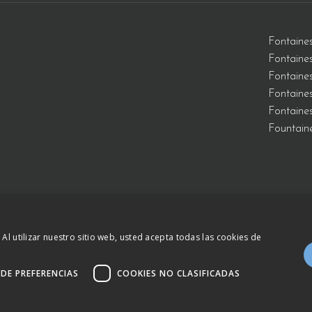
Fontaine
Fontaines
Fontaine
Fontaines
Fontaine
Fountain
 Al utilizar nuestro sitio web, usted acepta todas las cookies de
73 34 01 –
otb@comsa.com
–
Politique de Coo
s.
 DE PREFERENCIAS
COOKIES NO CLASIFICADAS