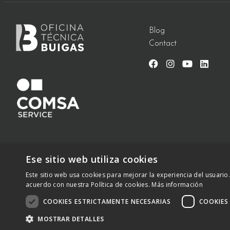
Blog
Contact
Ese sitio web utiliza cookies
Este sitio web usa cookies para mejorar la experiencia del usuario.
145, Rue Gustave Eiffel
01630 Saint-Genis-Pouilly
– +33 627 
acuerdo con nuestra Política de cookies.
Más información
Copyright ® 2023 –
otbwaterdesign.com
– Tous droits réservé
COOKIES ESTRICTAMENTE NECESARIAS
COOKIES
MOSTRAR DETALLES