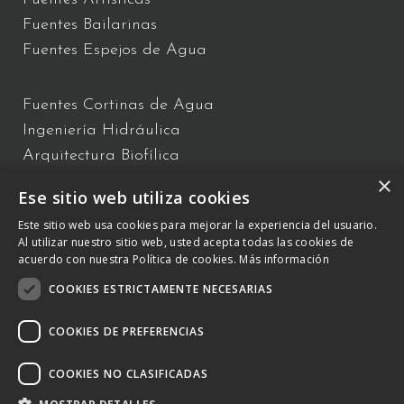
Fuentes Bailarinas
Fuentes Espejos de Agua
Fuentes Cortinas de Agua
Ingeniería Hidráulica
Arquitectura Biofílica
×
Show y espectáculo de Agua
Ese sitio web utiliza cookies
Fuentes Flotantes
Este sitio web usa cookies para mejorar la experiencia del usuario.
Fuentes Interactivas
Al utilizar nuestro sitio web, usted acepta todas las cookies de
acuerdo con nuestra Política de cookies.
Más información
COOKIES ESTRICTAMENTE NECESARIAS
C/ Vallès 2 – Polígono Industrial Almeda 08940 Cornellà de
Llobregat, Barcelona –
COOKIES DE PREFERENCIAS
+34 934 809 150
–
otb@comsa.com
– Copyright ® 2023 –
otbwaterdesign.com – Todos los derechos reservados.
COOKIES NO CLASIFICADAS