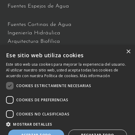
Fuentes Espejos de Agua
Fuentes Cortinas de Agua
Ingeniería Hidráulica
Arquitectura Biofílica
×
Show y espectáculo de Agua
Ese sitio web utiliza cookies
Fuentes Flotantes
Este sitio web usa cookies para mejorar la experiencia del usuario.
Fuentes Interactivas
Al utilizar nuestro sitio web, usted acepta todas las cookies de
acuerdo con nuestra Política de cookies.
Más información
COOKIES ESTRICTAMENTE NECESARIAS
C/ Vallès 2 – Polígono Industrial Almeda 08940 Cornellà de
Llobregat, Barcelona –
COOKIES DE PREFERENCIAS
+34 934 809 150
–
otb@comsa.com
– Copyright ® 2023 –
otbwaterdesign.com – Todos los derechos reservados.
COOKIES NO CLASIFICADAS
MOSTRAR DETALLES
POLÍTICA DE COOKIES