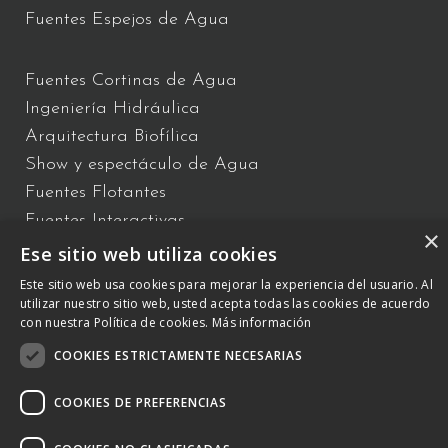
Fuentes Espejos de Agua
Fuentes Cortinas de Agua
Ingeniería Hidráulica
Arquitectura Biofílica
Show y espectáculo de Agua
Fuentes Flotantes
Fuentes Interactivas
×
Ese sitio web utiliza cookies
Este sitio web usa cookies para mejorar la experiencia del usuario. Al
C/ Vallès 2 – Polígono Industrial Almeda 08940 Cornellà de
utilizar nuestro sitio web, usted acepta todas las cookies de acuerdo
con nuestra Política de cookies.
Más información
Llobregat, Barcelona –
+34 934 809 150
–
otb@comsa.com
– Copyright ® 2023 –
COOKIES ESTRICTAMENTE NECESARIAS
otbwaterdesign.com – Todos los derechos reservados.
COOKIES DE PREFERENCIAS
POLÍTICA DE COOKIES