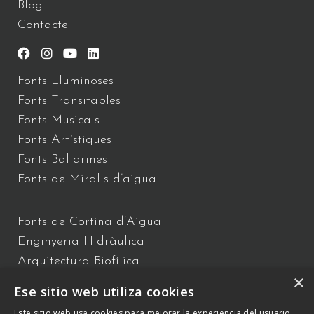
Blog
Contacte
Fonts Lluminoses
Fonts Transitables
Fonts Musicals
Fonts Artístiques
Fonts Ballarines
Fonts de Miralls d’aigua
Fonts de Cortina d’Aigua
Enginyeria Hidràulica
Arquitectura Biofílica
×
Xou d’Aigua
Ese sitio web utiliza cookies
Fonts Flotants
Este sitio web usa cookies para mejorar la experiencia del usuario.