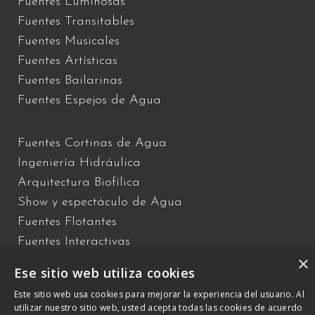
Fuentes Luminosas
Fuentes Transitables
Fuentes Musicales
Fuentes Artísticas
Fuentes Bailarinas
Fuentes Espejos de Agua
Fuentes Cortinas de Agua
Ingeniería Hidráulica
Arquitectura Biofílica
Show y espectáculo de Agua
Fuentes Flotantes
Fuentes Interactivas
×
Ese sitio web utiliza cookies
Este sitio web usa cookies para mejorar la experiencia del usuario. Al
C/ Vallès 2 – Polígono Industrial Almeda 08940 Cornellà de
utilizar nuestro sitio web, usted acepta todas las cookies de acuerdo
Llobregat, Barcelona –