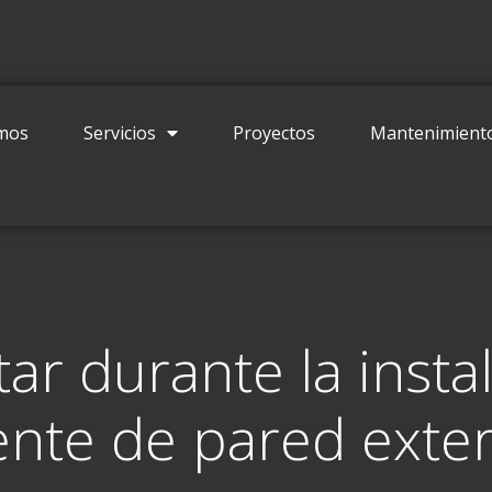
Contacto
mos
Servicios
Proyectos
Mantenimient
tar durante la inst
ente de pared exter