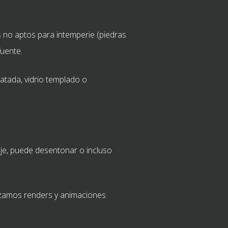
s no aptos para intemperie (piedras
uente.
atada, vidrio templado o
aje, puede desentonar o incluso
lizamos renders y animaciones