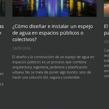
as
¿Cómo diseñar e instalar un espejo
El
n
de agua en espacios públicos o
pa
colectivos?
26
26/05/2026
Cad
arq
El diseño y la construcción de un espejo de agua en
tra
espacios públicos es un proceso que combina
ent
arquitectura, ingeniería, jardinería y planificación
amp
urbana. No se trata de poner algo bonito, sino de
 en
co
hacer una solución útil, segura y sostenible
ica