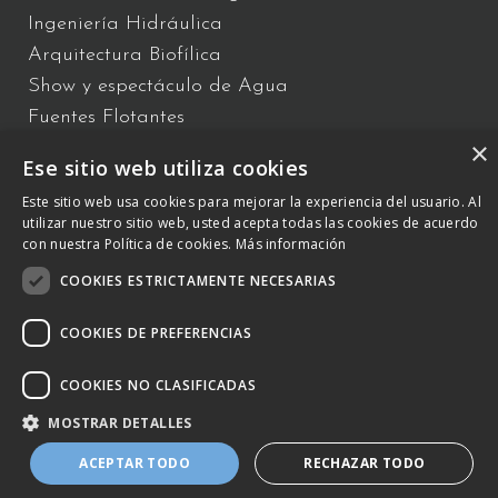
Ingeniería Hidráulica
Arquitectura Biofílica
Show y espectáculo de Agua
Fuentes Flotantes
×
Fuentes Interactivas
Ese sitio web utiliza cookies
Este sitio web usa cookies para mejorar la experiencia del usuario. Al
utilizar nuestro sitio web, usted acepta todas las cookies de acuerdo
C/ Vallès 2 – Polígono Industrial Almeda 08940 Cornellà de
con nuestra Política de cookies.
Más información
Llobregat, Barcelona –
COOKIES ESTRICTAMENTE NECESARIAS
+34 934 809 150
–
otb@comsa.com
– Copyright ® 2023 –
otbwaterdesign.com – Todos los derechos reservados.
COOKIES DE PREFERENCIAS
POLÍTICA DE COOKIES
COOKIES NO CLASIFICADAS
AVISO LEGAL Y POLÍTICA DEL SISTEMA
MOSTRAR DETALLES
ACEPTAR TODO
RECHAZAR TODO